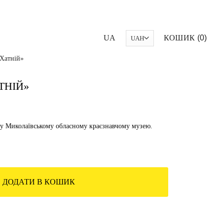
UA
КОШИК
0
Хатній»
ТНІЙ»
у Миколаївському обласному краєзнавчому музею.
ДОДАТИ В КОШИК