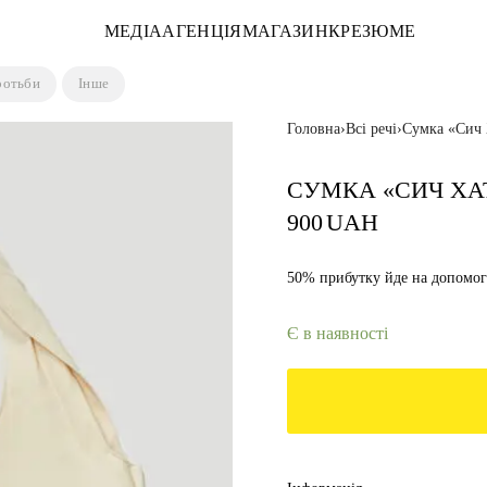
МЕДІА
АГЕНЦІЯ
МАГАЗИН
КРЕЗЮМЕ
ротьби
Інше
Головна
›
Всі речі
›
Сумка «Сич 
СУМКА «СИЧ ХА
900
UAH
50% прибутку йде на допомог
Є в наявності