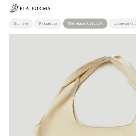
Пропустити
PLATFOR.MA
Всі речі
Кніжність
Platfor.ma X МОКМ
Символи бо