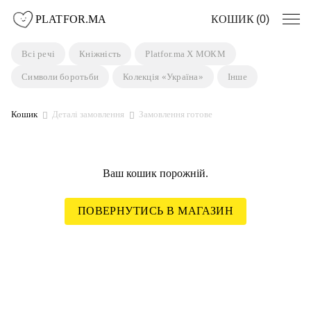
Пропустити
PLATFOR.MA
0
Всі речі
Кніжність
Platfor.ma X МОКМ
Символи боротьби
Колекція «Україна»
Інше
Кошик
Деталі замовлення
Замовлення готове
Ваш кошик порожній.
ПОВЕРНУТИСЬ В МАГАЗИН