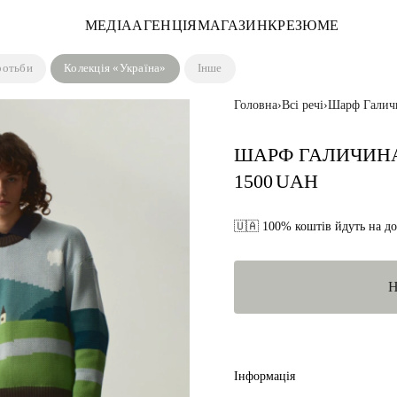
МЕДІА
АГЕНЦІЯ
МАГАЗИН
КРЕЗЮМЕ
ротьби
Колекція «Україна»
Інше
Головна
›
Всі речі
›
Шарф Галич
ШАРФ ГАЛИЧИН
1500
UAH
🇺🇦 100% коштів йдуть на д
Інформація