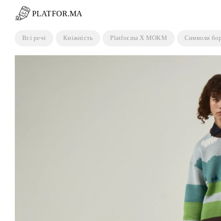
Пропустити
PLATFOR.MA
Всі речі
Кніжність
Platfor.ma X МОКМ
Символи бо