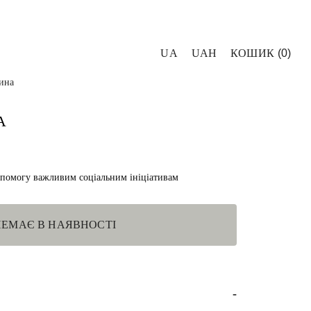
UA
UAH
КОШИК
0
ина
А
опомогу важливим соціальним ініціативам
НЕМАЄ В НАЯВНОСТІ