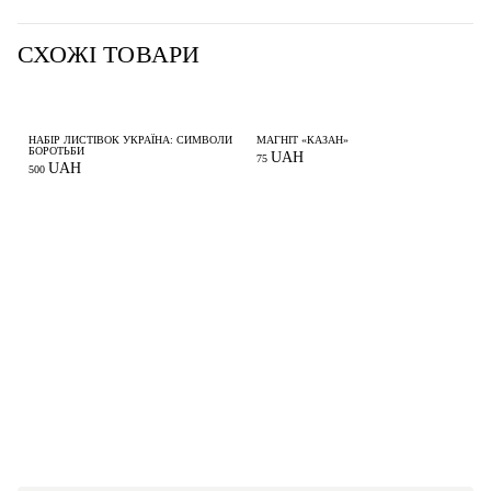
СХОЖІ ТОВАРИ
НАБІР ЛИСТІВОК УКРАЇНА: СИМВОЛИ
МАГНІТ «КАЗАН»
БОРОТЬБИ
UAH
75
UAH
500
П
2