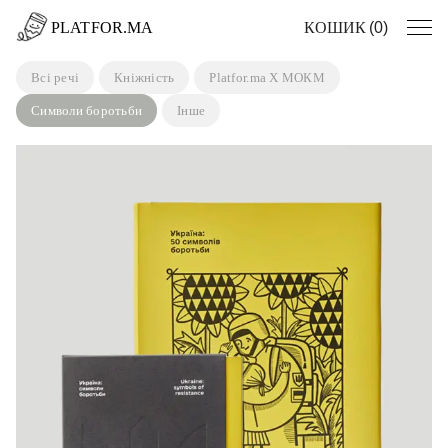
Пропустити
PLATFOR.MA
0
Всі речі
Кніжність
Platfor.ma X МОКМ
Символи боротьби
Інше