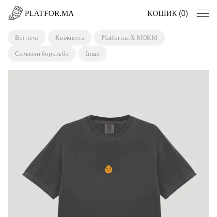
Пропустити
PLATFOR.MA
0
Всі речі
Кніжність
Platfor.ma X МОКМ
Символи боротьби
Інше