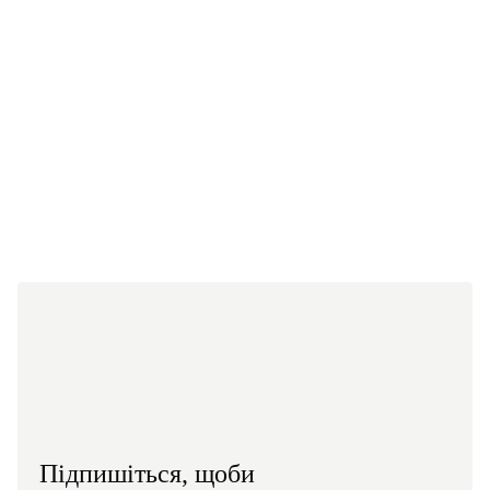
П
2
Підпишіться, щоби