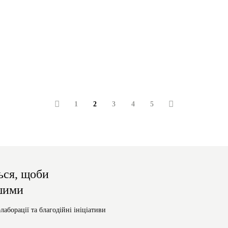
1
2
3
4
5
ься, щоби
шими
олаборації та благодійні ініціативи