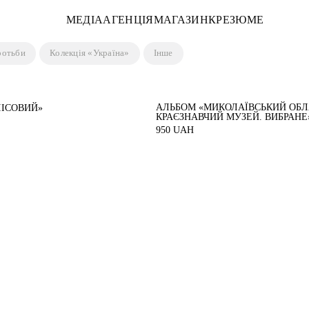
МЕДІА
АГЕНЦІЯ
МАГАЗИН
КРЕЗЮМЕ
ротьби
Колекція «Україна»
Інше
АЛЬБОМ «МИКОЛАЇВСЬКИЙ ОБ
ЛІСОВИЙ»
КРАЄЗНАВЧИЙ МУЗЕЙ. ВИБРАНЕ
950
UAH