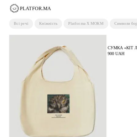
Пропустити
PLATFOR.MA
Всі речі
Кніжність
Platfor.ma X МОКМ
Символи бо
СУМКА «КІТ 
900
UAH