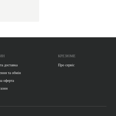
ИН
КРЕЗЮМЕ
та доставка
Про сервіс
ення та обмін
на оферта
газин