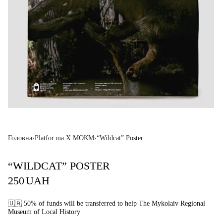
Головна
›
Platfor.ma X МОКМ
›
“Wildcat” Poster
“WILDCAT” POSTER
250
UAH
🇺🇦
50% of funds will be transferred to help The Mykolaiv Regional
Museum of Local History