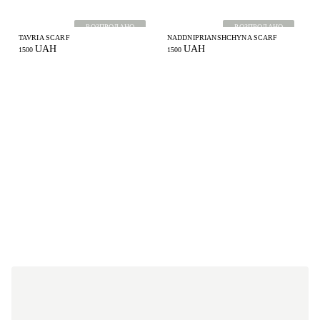
РОЗПРОДАНО
РОЗПРОДАНО
TAVRIA SCARF
NADDNIPRIANSHCHYNA SCARF
UAH
UAH
1500
1500
3