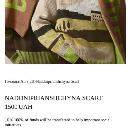
Головна
›
All stuff
›
Naddniprianshchyna Scarf
NADDNIPRIANSHCHYNA SCARF
1500
UAH
🇺🇦 100% of funds will be transferred to help important social
initiatives