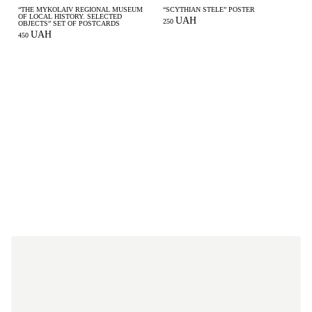
“THE MYKOLAIV REGIONAL MUSEUM
“SCYTHIAN STELE” POSTER
OF LOCAL HISTORY. SELECTED
UAH
250
OBJECTS” SET OF POSTCARDS
UAH
450
7